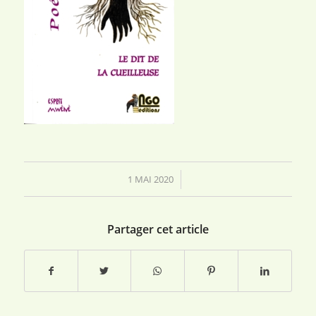
1 MAI 2020
/
Partager cet article