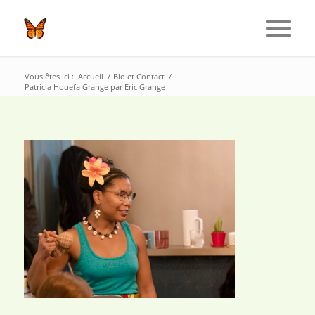
Vous êtes ici :
Accueil
/
Bio et Contact
/
Patricia Houefa Grange par Eric Grange