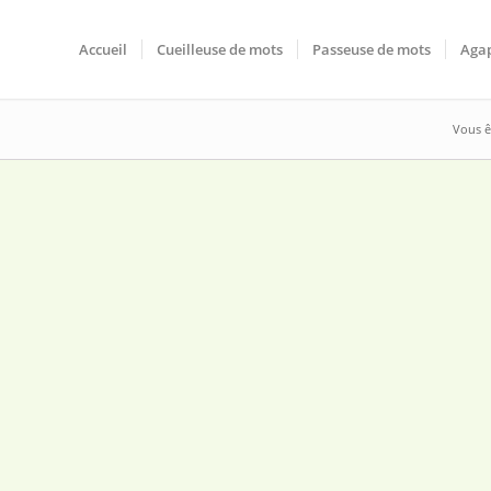
Accueil
Cueilleuse de mots
Passeuse de mots
Agap
Vous êt