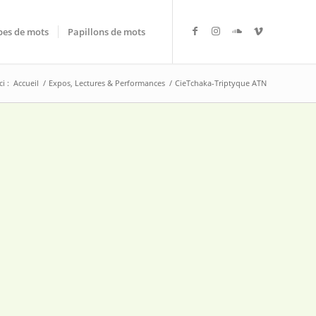
es de mots
Papillons de mots
i :
Accueil
/
Expos, Lectures & Performances
/
CieTchaka-Triptyque ATN