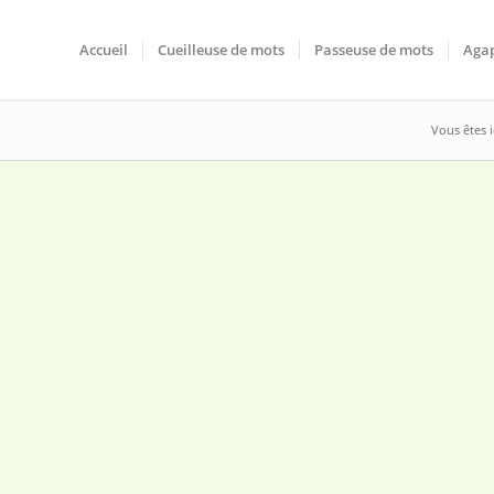
Accueil
Cueilleuse de mots
Passeuse de mots
Agap
Vous êtes ic