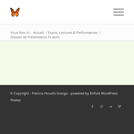
Vous êtes ici :
Accueil
/
Expos, Lectures & Performances
/
Dossier de Présentation Et alors
© Copyright - Patricia Houefa Grange -
powered by Enfold WordPress
Theme