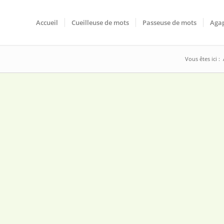
Accueil
Cueilleuse de mots
Passeuse de mots
Agap
Vous êtes ici :