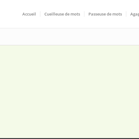
Accueil
Cueilleuse de mots
Passeuse de mots
Agap