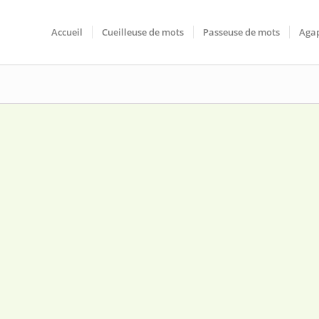
Accueil
Cueilleuse de mots
Passeuse de mots
Agap