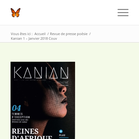
Vous êtes ici :
Accueil
/
Revue de presse poésie
/
Kanian 1 – Janvier 2018 Couv