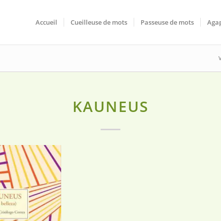
Accueil
Cueilleuse de mots
Passeuse de mots
Agap
V
KAUNEUS