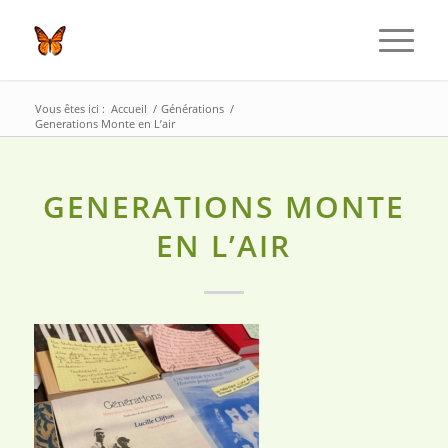
Vous êtes ici :
Accueil
/
Générations
/
Generations Monte en L’air
GENERATIONS MONTE
EN L’AIR