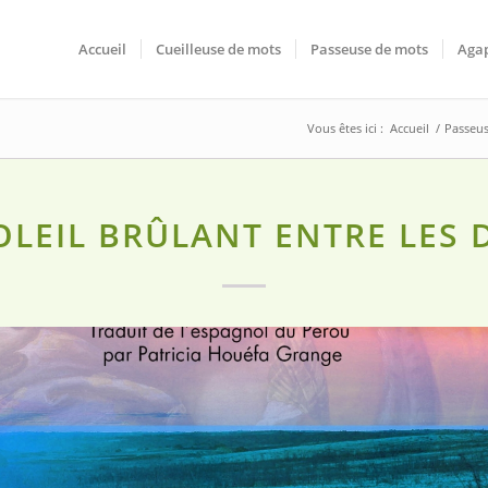
Accueil
Cueilleuse de mots
Passeuse de mots
Agap
Vous êtes ici :
Accueil
/
Passeu
OLEIL BRÛLANT ENTRE LES 