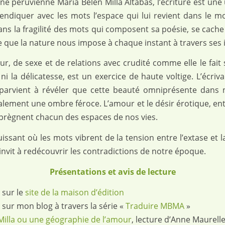
ine péruvienne Maria Belen Milla Altabás, l’écriture est un
endiquer avec les mots l’espace qui lui revient dans le m
ans la fragilité des mots qui composent sa poésie, se cache
le que la nature nous impose à chaque instant à travers ses
r, de sexe et de relations avec crudité comme elle le fait 
é ni la délicatesse, est un exercice de haute voltige. L’écriva
, parvient à révéler que cette beauté omniprésente dan
alement une ombre féroce. L’amour et le désir érotique, ent
prègnent chacun des espaces de nos vies.
issant où les mots vibrent de la tension entre l’extase et 
invit à redécouvrir les contradictions de notre époque.
Présentations et avis de lecture
 sur le
site de la maison d’édition
 sur mon blog à travers la série «
Traduire MBMA
»
Milla ou une géographie de l’amour
, lecture d’Anne Maurelle