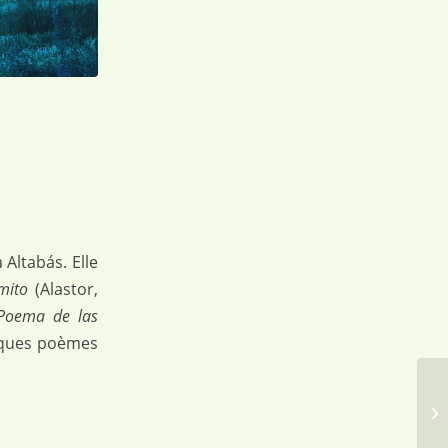
 Altabás. Elle
mito
(Alastor,
Poema de las
elques poèmes