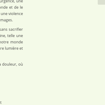
e urgence, une
onde et de le
 une violence
 images.
sans sacrifier
ine, telle une
s notre monde
re lumière et
la douleur, où
t