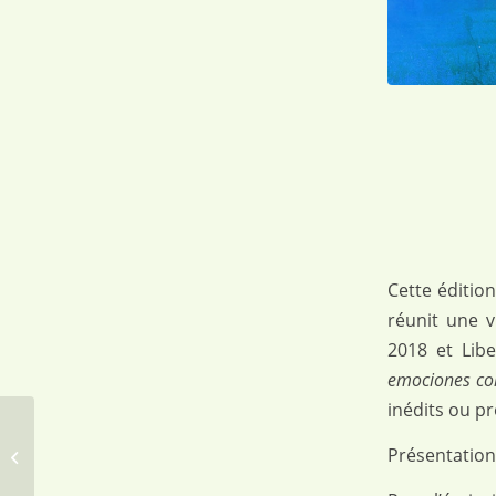
Cette édition
réunit une v
2018 et Lib
emociones c
inédits ou p
Comment baise une
Présentation
poète ? Et autres
manifestes