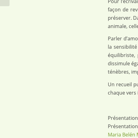
Pour l’écriva
façon de rev
préserver. D
animale, cel
Parler d’amou
la sensibilit
équilibriste
dissimule ég
ténèbres, im
Un recueil pu
chaque vers 
Présentation
Présentation
Maria Belén 